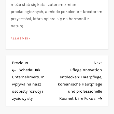
może stać się katalizatorem zmian
proekologicznych, a młode pokolenie – kreatorem
przyszłości, która opiera się na harmonii z
naturą.
ALLGEMEIN
B
Previous
Next
Previous
Next
Post
Post
Scheda: Jak
Pflegeinnovation
e
Unternehmertum
entdecken: Haarpflege,
wpływa na nasz
koreanische Hautpflege
i
osobisty rozwój i
und professionelle
t
życiowy styl
Kosmetik im Fokus
r