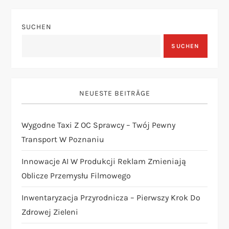
a
SUCHEN
g
SUCHEN
s
n
NEUESTE BEITRÄGE
a
Wygodne Taxi Z OC Sprawcy – Twój Pewny
v
Transport W Poznaniu
i
Innowacje AI W Produkcji Reklam Zmieniają
Oblicze Przemysłu Filmowego
g
Inwentaryzacja Przyrodnicza – Pierwszy Krok Do
a
Zdrowej Zieleni