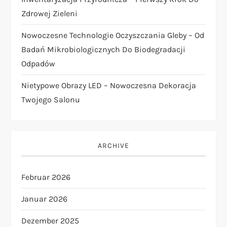
e
Zdrowej Zieleni
r
Nowoczesne Technologie Oczyszczania Gleby – Od
Badań Mikrobiologicznych Do Biodegradacji
i
Odpadów
e
Nietypowe Obrazy LED – Nowoczesna Dekoracja
Twojego Salonu
r
u
ARCHIVE
n
Februar 2026
g
Januar 2026
d
Dezember 2025