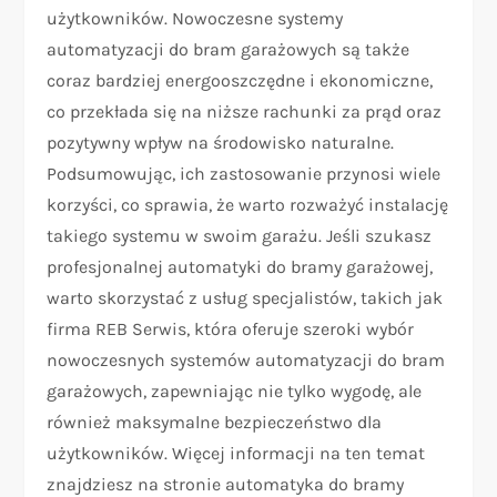
użytkowników. Nowoczesne systemy
automatyzacji do bram garażowych są także
coraz bardziej energooszczędne i ekonomiczne,
co przekłada się na niższe rachunki za prąd oraz
pozytywny wpływ na środowisko naturalne.
Podsumowując, ich zastosowanie przynosi wiele
korzyści, co sprawia, że warto rozważyć instalację
takiego systemu w swoim garażu. Jeśli szukasz
profesjonalnej automatyki do bramy garażowej,
warto skorzystać z usług specjalistów, takich jak
firma REB Serwis, która oferuje szeroki wybór
nowoczesnych systemów automatyzacji do bram
garażowych, zapewniając nie tylko wygodę, ale
również maksymalne bezpieczeństwo dla
użytkowników. Więcej informacji na ten temat
znajdziesz na stronie automatyka do bramy