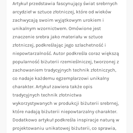
Artykuł przedstawia fascynujący świat srebrnych
arcydzieł w sztuce złotniczej, które od wieków
zachwycają swoim wyjątkowym urokiem i
unikalnym wzornictwem. Omówione jest
znaczenie srebra jako materiału w sztuce
złotniczej, podkreślając jego szlachetność i
niepowtarzalność. Autor podkreśla coraz większą
popularność biżuterii rzemieślniczej, tworzonej z
zachowaniem tradycyjnych technik złotniczych,
co nadaje każdemu egzemplarzowi unikalny
charakter. Artykuł zawiera także opis
tradycyjnych technik złotnictwa
wykorzystywanych w produkcji biżuterii srebrnej,
które nadają biżuterii niepowtarzalny charakter.
Dodatkowo artykuł podkreśla inspiracje naturą w
projektowaniu unikatowej biżuterii, co sprawia,