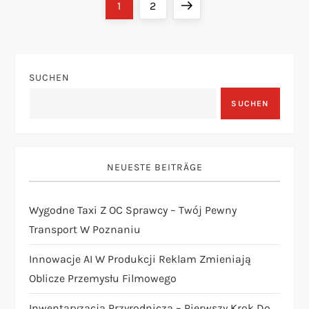
S
Page
Page
Next
1
2
e
page
i
SUCHEN
t
SUCHEN
e
n
NEUESTE BEITRÄGE
n
Wygodne Taxi Z OC Sprawcy – Twój Pewny
u
Transport W Poznaniu
m
Innowacje AI W Produkcji Reklam Zmieniają
Oblicze Przemysłu Filmowego
m
Inwentaryzacja Przyrodnicza – Pierwszy Krok Do