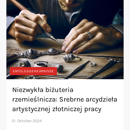
ERFOLGSGEHEIMNISSE
Niezwykła biżuteria
rzemieślnicza: Srebrne arcydzieła
artystycznej złotniczej pracy