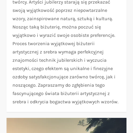
twórcy. Artyści jubilerzy starają się przekazać
swoją wyjątkowość poprzez niepowtarzalne
wzory, zainspirowane naturą, sztuką i kulturą.
Nosząc taką biżuterię, można poczuć się
wyjątkowo i wyrazić swoje osobiste preferencje.
Proces tworzenia wyjątkowej biżuterii
artystycznej z srebra wymaga perfekcyjnej
znajomości technik jubilerskich i wyczucia
estetyki, czego efektem są unikalne i finezyjne
ozdoby satysfakcjonujące zarówno twórcę, jak i
noszącego. Zapraszamy do zgłębienia tego
fascynującego świata biżuterii artystycznej z
srebra i odkrycia bogactwa wyjątkowych wzorów.