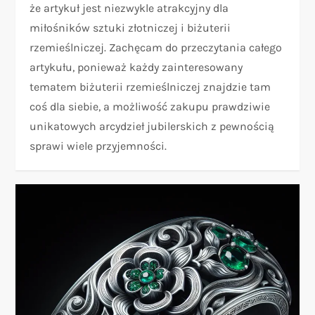
że artykuł jest niezwykle atrakcyjny dla
miłośników sztuki złotniczej i biżuterii
rzemieślniczej. Zachęcam do przeczytania całego
artykułu, ponieważ każdy zainteresowany
tematem biżuterii rzemieślniczej znajdzie tam
coś dla siebie, a możliwość zakupu prawdziwie
unikatowych arcydzieł jubilerskich z pewnością
sprawi wiele przyjemności.