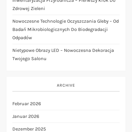
Inwentaryzacja Przyrodnicza – Pierwszy Krok Do
e
Zdrowej Zieleni
r
Nowoczesne Technologie Oczyszczania Gleby – Od
Badań Mikrobiologicznych Do Biodegradacji
i
Odpadów
e
Nietypowe Obrazy LED – Nowoczesna Dekoracja
Twojego Salonu
r
u
ARCHIVE
n
Februar 2026
g
Januar 2026
d
Dezember 2025