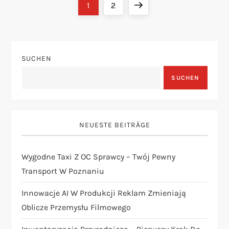
S
Page
Page
Next
1
2
e
page
i
SUCHEN
t
SUCHEN
e
n
NEUESTE BEITRÄGE
n
Wygodne Taxi Z OC Sprawcy – Twój Pewny
u
Transport W Poznaniu
m
Innowacje AI W Produkcji Reklam Zmieniają
Oblicze Przemysłu Filmowego
m