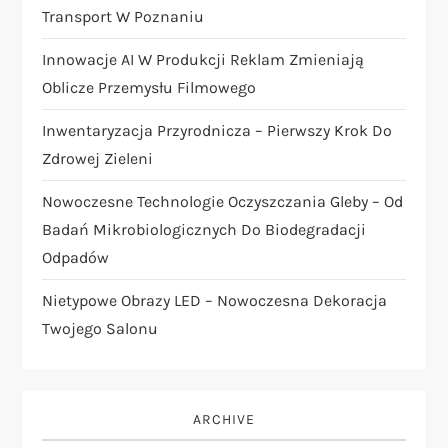
a
Transport W Poznaniu
v
Innowacje AI W Produkcji Reklam Zmieniają
i
Oblicze Przemysłu Filmowego
Inwentaryzacja Przyrodnicza – Pierwszy Krok Do
g
Zdrowej Zieleni
a
Nowoczesne Technologie Oczyszczania Gleby – Od
t
Badań Mikrobiologicznych Do Biodegradacji
Odpadów
i
Nietypowe Obrazy LED – Nowoczesna Dekoracja
o
Twojego Salonu
n
ARCHIVE