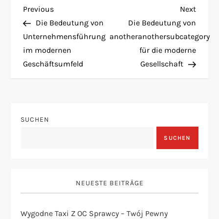
B
Previous
Next
Previous
Next
Post
Post
Die Bedeutung von
Die Bedeutung von
e
Unternehmensführung
anotheranothersubcategory
im modernen
für die moderne
i
Geschäftsumfeld
Gesellschaft
t
r
SUCHEN
a
SUCHEN
g
s
NEUESTE BEITRÄGE
n
Wygodne Taxi Z OC Sprawcy – Twój Pewny