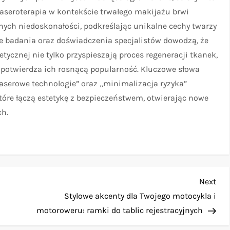
laseroterapia w kontekście trwałego makijażu brwi
nych niedoskonałości, podkreślając unikalne cechy twarzy
e badania oraz doświadczenia specjalistów dowodzą, że
ycznej nie tylko przyspieszają proces regeneracji tkanek,
o potwierdza ich rosnącą popularność. Kluczowe słowa
 „laserowe technologie” oraz „minimalizacja ryzyka”
óre łączą estetykę z bezpieczeństwem, otwierając nowe
ch.
Nex
Next
Pos
Stylowe akcenty dla Twojego motocykla i
motoroweru: ramki do tablic rejestracyjnych