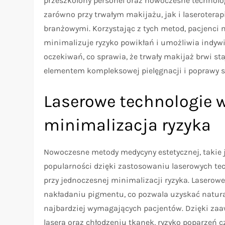
przeszkolony personel oraz nowoczesne technolo
zarówno przy trwałym makijażu, jak i laseroter
branżowymi. Korzystając z tych metod, pacjenci mo
minimalizuje ryzyko powikłań i umożliwia indyw
oczekiwań, co sprawia, że trwały makijaż brwi sta
elementem kompleksowej pielęgnacji i poprawy 
Laserowe technologie w
minimalizacja ryzyka
Nowoczesne metody medycyny estetycznej, takie ja
popularności dzięki zastosowaniu laserowych tec
przy jednoczesnej minimalizacji ryzyka. Laserow
nakładaniu pigmentu, co pozwala uzyskać natural
najbardziej wymagających pacjentów. Dzięki za
lasera oraz chłodzeniu tkanek, ryzyko poparzeń c