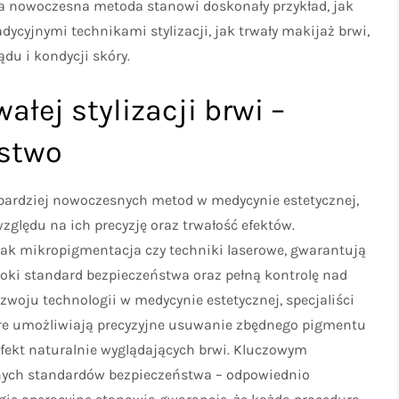
a nowoczesna metoda stanowi doskonały przykład, jak
cyjnymi technikami stylizacji, jak trwały makijaż brwi,
du i kondycji skóry.
łej stylizacji brwi –
ństwo
ajbardziej nowoczesnych metod w medycynie estetycznej,
zględu na ich precyzję oraz trwałość efektów.
 jak mikropigmentacja czy techniki laserowe, gwarantują
soki standard bezpieczeństwa oraz pełną kontrolę nad
oju technologii w medycynie estetycznej, specjaliści
re umożliwiają precyzyjne usuwanie zbędnego pigmentu
efekt naturalnie wyglądających brwi. Kluczowym
znych standardów bezpieczeństwa – odpowiednio