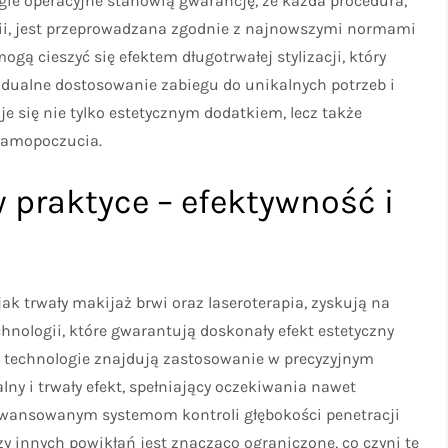
gie operacyjne stanowią gwarancję, że każda procedura,
apii, jest przeprowadzana zgodnie z najnowszymi normami
gą cieszyć się efektem długotrwałej stylizacji, który
idualne dostosowanie zabiegu do unikalnych potrzeb i
je się nie tylko estetycznym dodatkiem, lecz także
samopoczucia.
 praktyce – efektywność i
k trwały makijaż brwi oraz laseroterapia, zyskują na
hnologii, które gwarantują doskonały efekt estetyczny
e technologie znajdują zastosowanie w precyzyjnym
ny i trwały efekt, spełniający oczekiwania nawet
awansowanym systemom kontroli głębokości penetracji
zy innych powikłań jest znacząco ograniczone, co czyni te