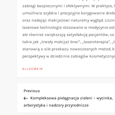
zabiegi bezpiecznymi i efektywnymi. W praktyce, 
umożliwia szybkie i precyzyjne korygowanie drob
oraz nadając makijażowi naturalny wygląd. Liczn
laserowe technologie stosowane w medycynie estet
ale również zwiększają satysfakcję pacjentów, c
takie jak „trwały makijaż brwi”, „laseroterapia”,
stanowią o sile przekazu nowoczesnych metod, kt
perspektywy w dziedzinie zabiegów kosmetyczny
ALLGEMEIN
B
Previous
Previous
Post
Kompleksowa pielęgnacja zieleni – wycinka,
e
arborystyka i nadzory przyrodnicze