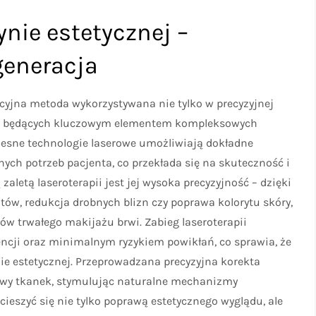
nie estetycznej –
generacja
cyjna metoda wykorzystywana nie tylko w precyzyjnej
óry, będących kluczowym elementem kompleksowych
zesne technologie laserowe umożliwiają dokładne
ch potrzeb pacjenta, co przekłada się na skuteczność i
letą laseroterapii jest jej wysoka precyzyjność – dzięki
ów, redukcja drobnych blizn czy poprawa kolorytu skóry,
ów trwałego makijażu brwi. Zabieg laseroterapii
ncji oraz minimalnym ryzykiem powikłań, co sprawia, że
ie estetycznej. Przeprowadzana precyzyjna korekta
owy tkanek, stymulując naturalne mechanizmy
cieszyć się nie tylko poprawą estetycznego wyglądu, ale