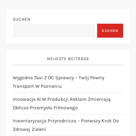
a
g
SUCHEN
SUCHEN
s
n
NEUESTE BEITRÄGE
a
v
Wygodne Taxi Z OC Sprawcy – Twój Pewny
Transport W Poznaniu
i
Innowacje AI W Produkcji Reklam Zmieniają
g
Oblicze Przemysłu Filmowego
a
Inwentaryzacja Przyrodnicza – Pierwszy Krok Do
Zdrowej Zieleni