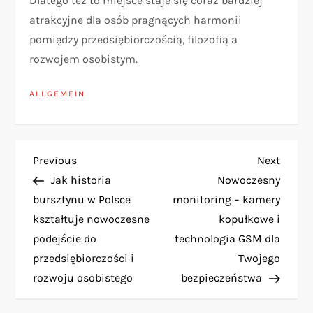
Dlatego też to miejsce staje się coraz bardziej
atrakcyjne dla osób pragnących harmonii
pomiędzy przedsiębiorczością, filozofią a
rozwojem osobistym.
ALLGEMEIN
B
Previous
Next
Previous
Next
Post
Post
Jak historia
Nowoczesny
e
bursztynu w Polsce
monitoring – kamery
kształtuje nowoczesne
kopułkowe i
i
podejście do
technologia GSM dla
t
przedsiębiorczości i
Twojego
rozwoju osobistego
bezpieczeństwa
r