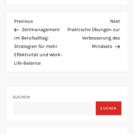
B
Previous
Next
Previous
Next
Post
Post
Zeitmanagement
Praktische Übungen zur
e
im Berufsalltag:
Verbesserung des
Strategien für mehr
Mindsets
i
Effektivität und Work-
t
Life-Balance
r
a
SUCHEN
g
SUCHEN
s