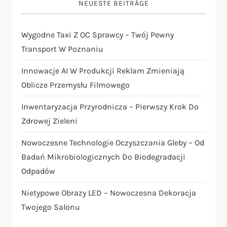
n
NEUESTE BEITRÄGE
a
Wygodne Taxi Z OC Sprawcy – Twój Pewny
v
Transport W Poznaniu
i
Innowacje AI W Produkcji Reklam Zmieniają
Oblicze Przemysłu Filmowego
g
Inwentaryzacja Przyrodnicza – Pierwszy Krok Do
a
Zdrowej Zieleni
t
Nowoczesne Technologie Oczyszczania Gleby – Od
Badań Mikrobiologicznych Do Biodegradacji
i
Odpadów
o
Nietypowe Obrazy LED – Nowoczesna Dekoracja
Twojego Salonu
n