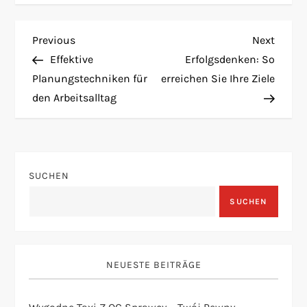
B
Previous
Next
Previous
Next
Post
Post
Effektive
Erfolgsdenken: So
e
Planungstechniken für
erreichen Sie Ihre Ziele
den Arbeitsalltag
i
t
r
SUCHEN
a
SUCHEN
g
s
NEUESTE BEITRÄGE
n