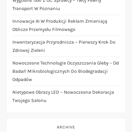
Wygodne Taxi Z OC Sprawcy – Twój Pewny
Transport W Poznaniu
a
Innowacje AI W Produkcji Reklam Zmieniają
v
Oblicze Przemysłu Filmowego
i
Inwentaryzacja Przyrodnicza – Pierwszy Krok Do
Zdrowej Zieleni
g
Nowoczesne Technologie Oczyszczania Gleby – Od
a
Badań Mikrobiologicznych Do Biodegradacji
t
Odpadów
Nietypowe Obrazy LED – Nowoczesna Dekoracja
i
Twojego Salonu
o
n
ARCHIVE