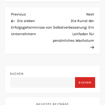
B
Previous
Next
Previous
Next
Post
Post
Die sieben
Die Kunst der
e
Erfolgsgeheimnisse von
Selbstverbesserung: Ein
Unternehmern
Leitfaden für
i
persönliches Wachstum
t
r
a
SUCHEN
g
SUCHEN
s
n
NEUESTE BEITRÄGE