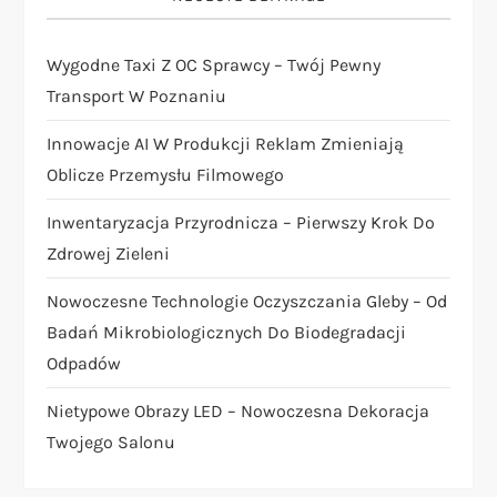
a
Wygodne Taxi Z OC Sprawcy – Twój Pewny
v
Transport W Poznaniu
i
Innowacje AI W Produkcji Reklam Zmieniają
Oblicze Przemysłu Filmowego
g
Inwentaryzacja Przyrodnicza – Pierwszy Krok Do
a
Zdrowej Zieleni
t
Nowoczesne Technologie Oczyszczania Gleby – Od
Badań Mikrobiologicznych Do Biodegradacji
i
Odpadów
o
Nietypowe Obrazy LED – Nowoczesna Dekoracja
Twojego Salonu
n