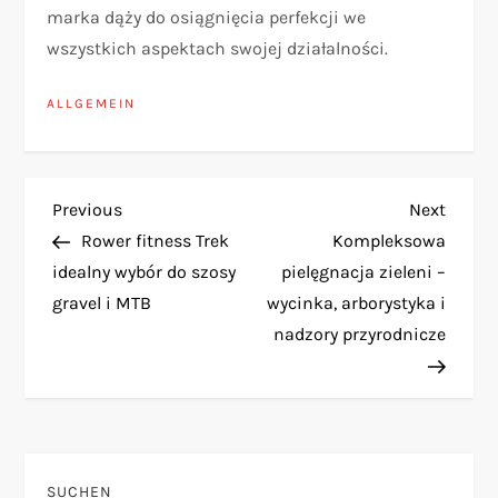
marka dąży do osiągnięcia perfekcji we
wszystkich aspektach swojej działalności.
ALLGEMEIN
B
Previous
Next
Previous
Next
Post
Post
Rower fitness Trek
Kompleksowa
e
idealny wybór do szosy
pielęgnacja zieleni –
gravel i MTB
wycinka, arborystyka i
i
nadzory przyrodnicze
t
r
a
SUCHEN