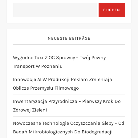
g
SUCHEN
s
n
NEUESTE BEITRÄGE
a
Wygodne Taxi Z OC Sprawcy – Twój Pewny
v
Transport W Poznaniu
i
Innowacje AI W Produkcji Reklam Zmieniają
Oblicze Przemysłu Filmowego
g
Inwentaryzacja Przyrodnicza – Pierwszy Krok Do
a
Zdrowej Zieleni
t
Nowoczesne Technologie Oczyszczania Gleby – Od
Badań Mikrobiologicznych Do Biodegradacji